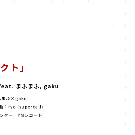
クト」
) feat. まふまふ, gaku
まふ×gaku
yo (supercell)
ンター YMレコード