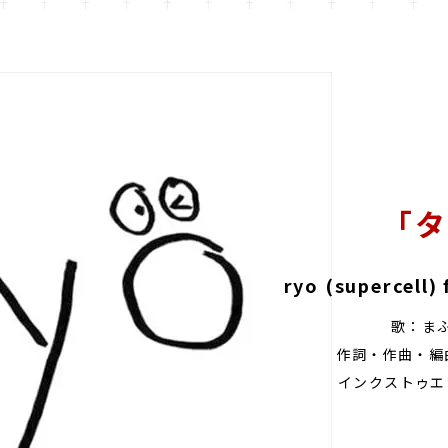
「タ
ryo (supercell
歌：まふ
作詞・作曲・編曲：r
インクストゥエ