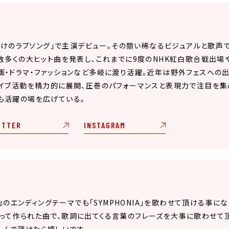
だらけのラブソング」で主演デビュー。その類い稀なるビジュアルと歌声
Y」など数多くの大ヒット曲を発表し、これまでに9度のNHK紅白歌合戦
・ドラマ・ファッションなど多岐に渡り活躍。近年は野外フェスへの出
イブ活動を精力的に展開、圧巻のパフォーマンスと表現力で注目を集
も活躍の場を広げている。
ITTER
INSTAGRAM
stiny』のエンディングテーマでも「SYMPHONIA」を歌わせて頂ける事
寄り添って作られた曲で、歌詞に出てくる言葉のフレーズを大事に歌わせて