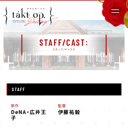
STAFF/CAST
スタッフ/キャスト
STAFF
原作
監督
DeNA・広井王
伊藤祐毅
子