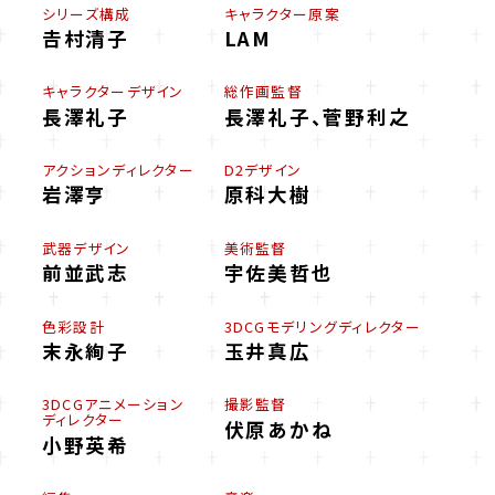
シリーズ構成
キャラクター原案
𠮷村清子
LAM
キャラクターデザイン
総作画監督
長澤礼子
長澤礼子、菅野利之
アクションディレクター
D2デザイン
岩澤亨
原科大樹
武器デザイン
美術監督
前並武志
宇佐美哲也
色彩設計
3DCGモデリングディレクター
末永絢子
玉井真広
3DCGアニメーション
撮影監督
ディレクター
伏原あかね
小野英希