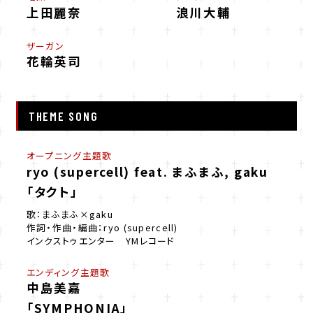
上田麗奈
浪川大輔
ザーガン
花輪英司
THEME SONG
オープニング主題歌
ryo (supercell) feat. まふまふ, gaku
「タクト」
歌：まふまふ×gaku
作詞・作曲・編曲：ryo (supercell)
インクストゥエンター YMレコード
エンディング主題歌
中島美嘉
「SYMPHONIA」