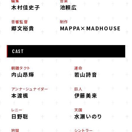
編集
音楽
木村佳史子
池頼広
音響監督
制作
郷文裕貴
MAPPA×MADHOUSE
CAST
朝雛タクト
運命
内山昂輝
若山詩音
アンナ・シュナイダー
巨人
本渡楓
伊藤美来
レニー
天国
日野聡
水瀬いのり
地獄
シントラー