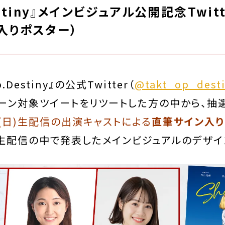
Destiny』メインビジュアル公開記念Twi
入りポスター）
p.Destiny』の公式Twitter（
@takt_op_dest
ーン対象ツイートをリツートした方の中から、抽選
』9/5(日)生配信の出演キャストによる
直筆サイン入り
生配信の中で発表したメインビジュアルのデザイ