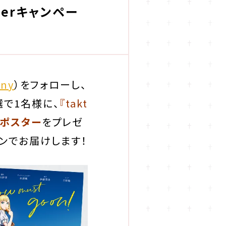
tterキャンペー
iny
）
をフォロー
し、
で1名様に、
『takt
ポスター
をプレゼ
ンでお届けします！