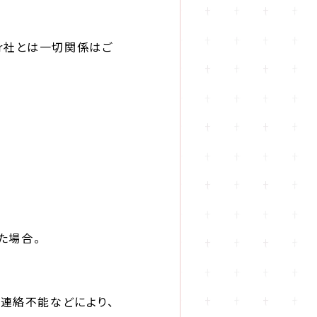
ter社とは一切関係はご
｡
した場合。
、連絡不能などにより、