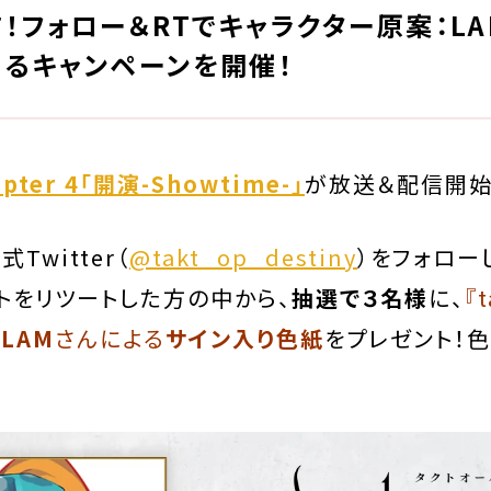
！フォロー＆RTでキャラクター原案：L
るキャンペーンを開催！
apter 4「開演-Showtime-」
が放送＆配信開始
Twitter（
@takt_op_destiny
）をフォロー
トをリツートした方の中から、
抽選で３名様
に、
『t
LAM
さんによる
サイン入り色紙
をプレゼント！