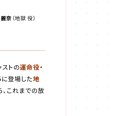
田麗奈
（地獄 役）
ャストの
運命役・
 5に登場した
地
ら、これまでの放