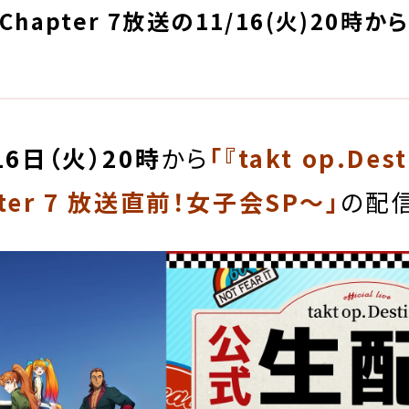
hapter 7放送の11/16(火)20時
16日（火）20時
から
「
『takt op.De
ter 7 放送直前！女子会SP〜」
の配