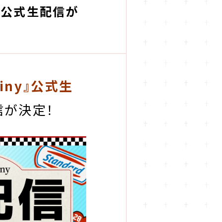
から公式生配信が
stiny』公式生
信が決定！