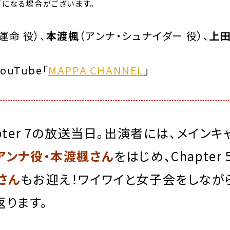
になる場合がございます。
運命 役）、
本渡楓
（アンナ・シュナイダー
役）、
上
uTube「
MAPPA CHANNEL
」
pter 7の放送当日。出演者には、メインキ
アンナ役・本渡楓さん
をはじめ、Chapter
さん
もお迎え！ワイワイと女子会をしなが
返ります。