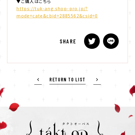
▼ご購入はこちら
https://tuk-ang.shop-pro.jp/?
mode=cate&cbid=2885562&csid=0
SHARE
RETURN TO LIST