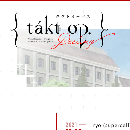
2021
ryo (supe