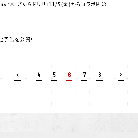
stiny』×「きゃらドリ!!」11/5(金)からコラボ開始！
定予告を公開！
4
5
6
7
8