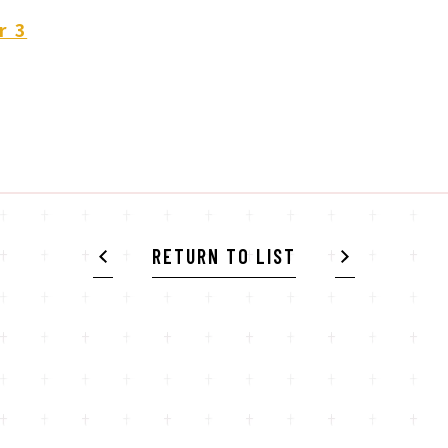
r 3
RETURN TO LIST