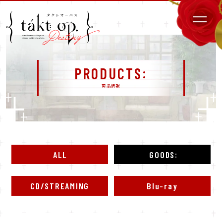
PRODUCTS
商品情報
ALL
GOODS
CD/STREAMING
Blu-ray